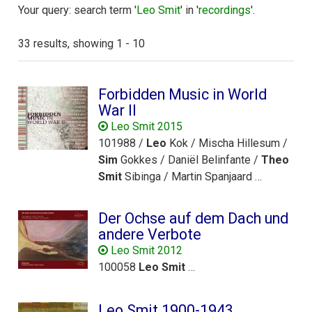
Your query: search term '
Leo Smit
' in '
recordings
'.
33 results, showing 1 - 10
Forbidden Music in World
War II
Leo Smit 2015
101988 /
Leo
Kok / Mischa Hillesum /
Sim
Gokkes / Daniël Belinfante /
Theo
Smit
Sibinga / Martin Spanjaard …
Der Ochse auf dem Dach und
andere Verbote
Leo Smit 2012
100058
Leo
Smit
…
Leo Smit 1900-1943