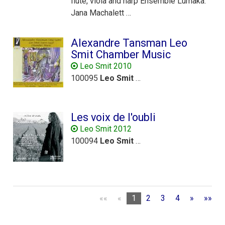
flute, viola and harp Ensemble Lumaka:
Jana Machalett …
Alexandre Tansman Leo
Smit Chamber Music
Leo Smit 2010
100095
Leo
Smit
…
Les voix de l'oubli
Leo Smit 2012
100094
Leo
Smit
…
««
«
1
2
3
4
»
»»